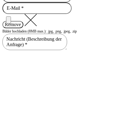
Remove
Bilder hochladen (8MB max.): .jpg, .png, .jpeg, .zip