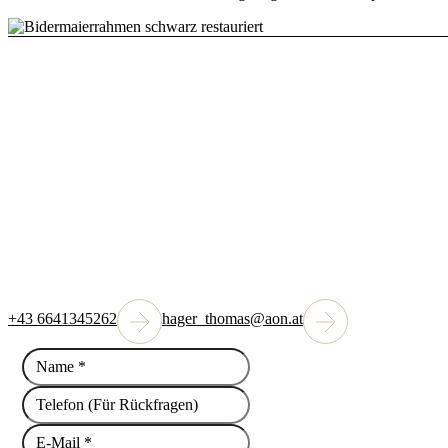
Haben Sie Fragen? Kon
+43 6641345262
hager_thomas@aon.at