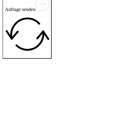
Anfrage senden
THOMAS
Projekt & Umsetzung:
alex-koch.at
HAGER