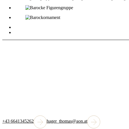
Haben Sie Fragen? Kon
+43 6641345262
hager_thomas@aon.at