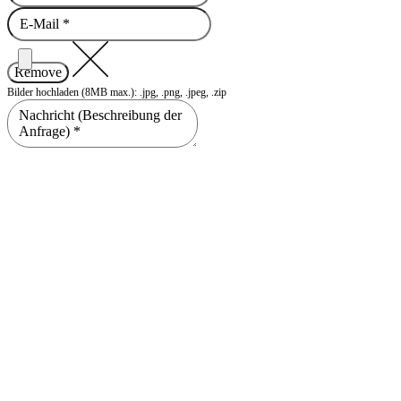
Remove
Bilder hochladen (8MB max.): .jpg, .png, .jpeg, .zip