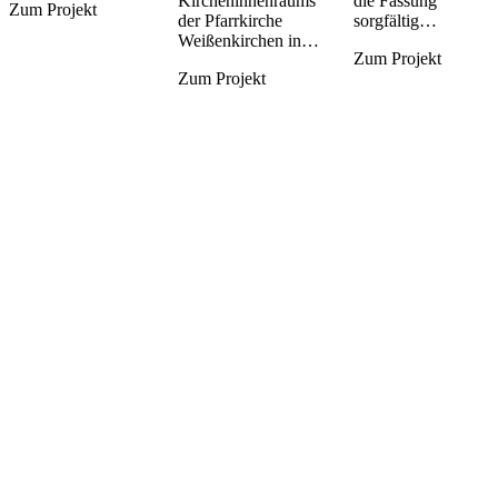
Kircheninnenraums
die Fassung
Zum Projekt
der Pfarrkirche
sorgfältig…
Weißenkirchen in…
Zum Projekt
Zum Projekt