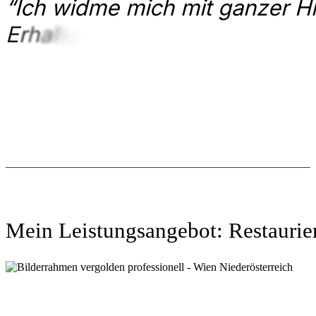
“
I
c
h
w
i
d
m
e
m
i
c
h
m
i
t
g
a
n
z
e
r
H
i
E
r
h
a
l
t
u
n
g
I
h
r
e
r
A
n
t
i
q
u
i
t
ä
t
e
n
.
S
Mein Leistungsangebot: Restauri