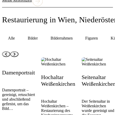
Meine Referenzen
Restaurierung in Wien, Niederöst
Alle
Bilder
Bilderrahmen
Figuren
Ki
Damenportrait
Hochaltar
Seitenaltar
Weißenkirchen
Weißenkirche
Damenportrait –
gereinigt, retuschiert
und abschließend
Hochaltar
Der Seitenaltar in
gefirnist, um das
Weißenkirchen –
Weißenkirchen
Bild…
Restaurierung des
wurde gereinigt und